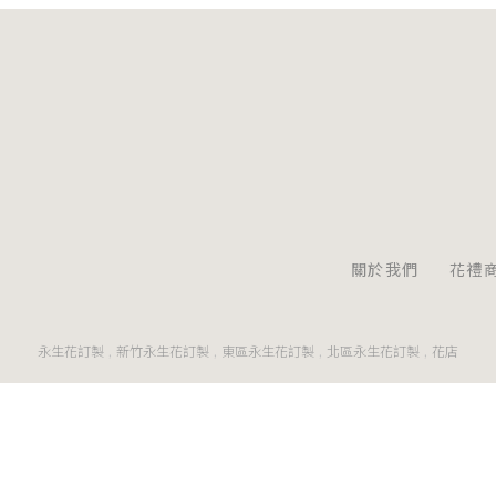
關於我們
花禮
永生花訂製
新竹永生花訂製
東區永生花訂製
北區永生花訂製
花店
Designed by
揚京快客
Copyright © 2026
..
累積人氣: 142578