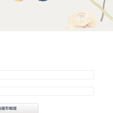
始圖形驗證