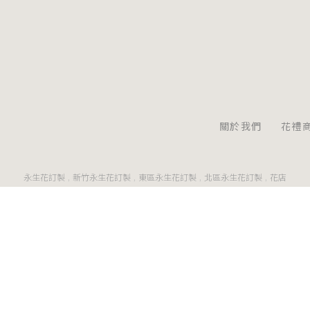
關於我們
花禮
永生花訂製
新竹永生花訂製
東區永生花訂製
北區永生花訂製
花店
Designed by
揚京快客
Copyright © 2026
..
累積人氣: 142953